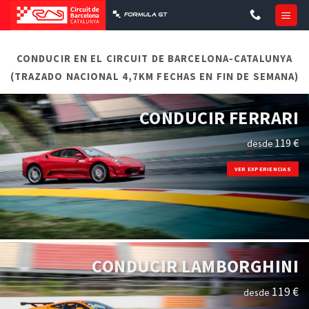
Skip
to
content
CONDUCIR EN EL CIRCUIT DE BARCELONA-CATALUNYA
(TRAZADO NACIONAL 4,7KM FECHAS EN FIN DE SEMANA)
CONDUCIR FERRARI
119 €
desde
VER EXPERIENCIAS
CONDUCIR LAMBORGHINI
119 €
desde