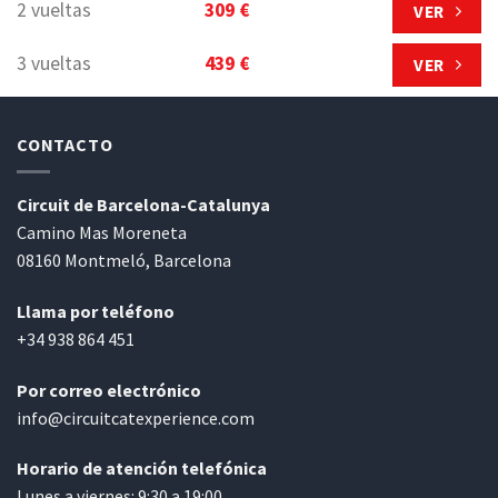
2 vueltas
309 €
VER
3 vueltas
439 €
VER
CONTACTO
Circuit de Barcelona-Catalunya
Camino Mas Moreneta
08160 Montmeló, Barcelona
Llama por teléfono
+34 938 864 451
Por correo electrónico
info@circuitcatexperience.com
Horario de atención telefónica
Lunes a viernes: 9:30 a 19:00