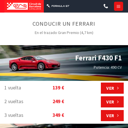
Skip
to
content
CONDUCIR UN FERRARI
En el trazado Gran Premio (4,7 km)
Ferrari F430 F1
Potencia: 490 CV
1 vuelta
139 €
VER
2 vueltas
249 €
VER
3 vueltas
349 €
VER