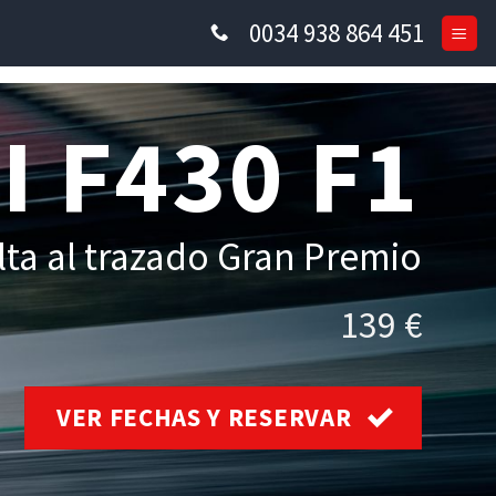
0034 938 864 451
 F430 F1
lta al trazado Gran Premio
139 €
VER FECHAS Y RESERVAR