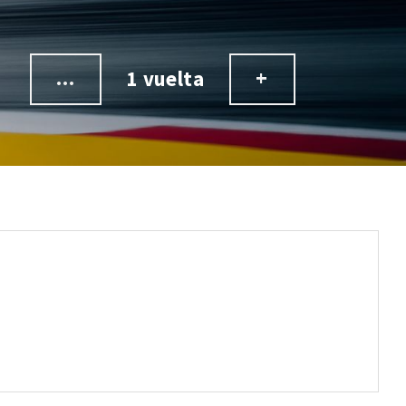
...
+
1 vuelta