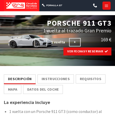
Skip
to
content
PORSCHE 911 GT3
1 vuelta al trazado Gran Premio
169 €
...
+
1 vuelta
VER FECHAS Y RESERVAR
DESCRIPCIÓN
INSTRUCCIONES
REQUISITOS
MAPA
DATOS DEL COCHE
La experiencia incluye
1 vuelta con un Porsche 911 GT3 (como conductor) al